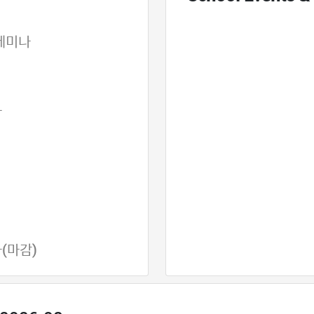
 세미나
나
나(마감)