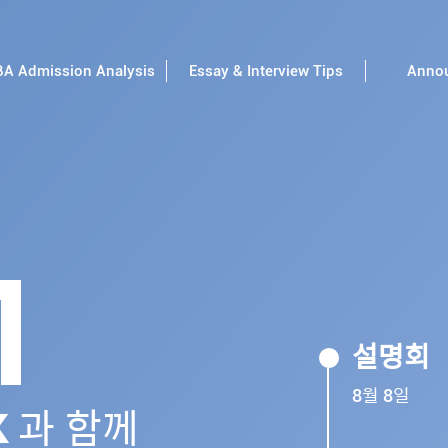
A Admission Analysis
Essay & Interview Tips
Anno
설명회
8월 8일
k
과 함께