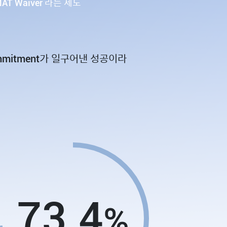
T Waiver 라는 제도
mmitment가 일구어낸 성공이라
73.4
%