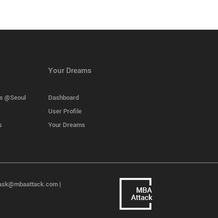
Your Dreams
ns @Seoul
Dashboard
User Profile
s
Your Dreams
k@mbaattack.com |