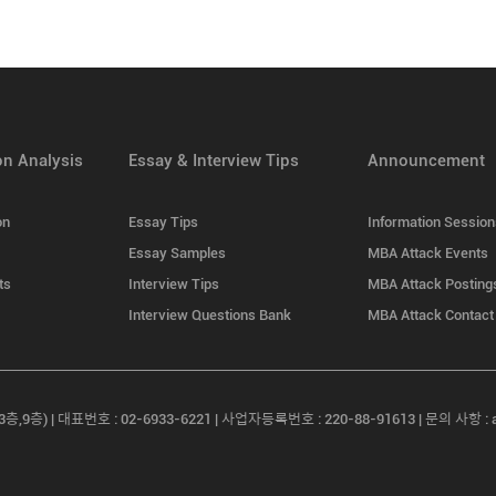
n Analysis
Essay & Interview Tips
Announcement
on
Essay Tips
Information Sessio
Essay Samples
MBA Attack Events
ts
Interview Tips
MBA Attack Posting
Interview Questions Bank
MBA Attack Contact
) | 대표번호 : 02-6933-6221 | 사업자등록번호 : 220-88-91613 | 문의 사항 : as