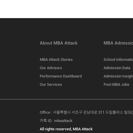
About MBA Attack
MBA Admissio
MBA Attack Stories
School Informati
Our Advisors
Admission Data
Performance Dashboard
Admission Insigh
Our Services
Post MBA Jobs
Office : 서울특별시 서초구 강남대로 311 드림플러스 빌딩(3층,9층
카톡 ID : mbaattack
All rights reserved, MBA Attack